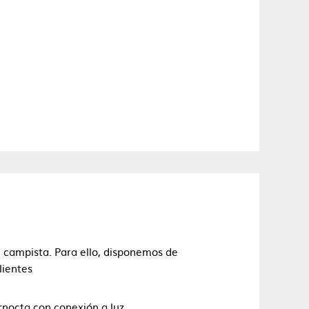
:
l campista. Para ello, disponemos de
lientes
rnocta con conexión a luz