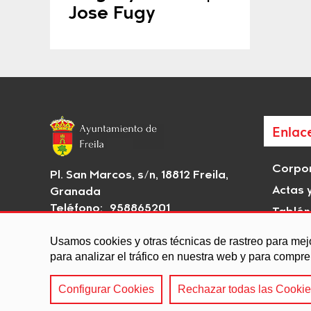
Jose Fugy
Enlac
Corpor
Pl. San Marcos, s/n, 18812 Freila,
Actas 
Granada
Teléfono: 958865201
Tablón
Email:
aytofreila@gmail.com
Rutas H
Usamos cookies y otras técnicas de rastreo para mej
interé
para analizar el tráfico en nuestra web y para compr
Configurar Cookies
Rechazar todas las Cooki