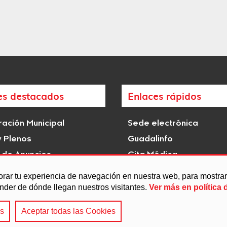
es destacados
Enlaces rápidos
ación Municipal
Sede electrónica
y Plenos
Guadalinfo
 de Anuncios
Cita Médica
istóricas e hitos de
Transparencia
orar tu experiencia de navegación en nuestra web, para mostr
s
ender de dónde llegan nuestros visitantes.
Ver más en política 
es
Aceptar todas las Cookies