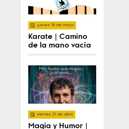
jueves 18 de mayo
Karate | Camino
de la mano vacía
viernes 21 de abril
Magia y Humor |