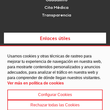
Guadalinfo
Cita Médica
Transparencia
Enlaces útiles
Noticias
Usamos cookies y otras técnicas de rastreo para
Agenda
mejorar tu experiencia de navegación en nuestra web,
para mostrarte contenidos personalizados y anuncios
Ordenanzas
adecuados, para analizar el tráfico en nuestra web y
Entidades y asociaciones
para comprender de dónde llegan nuestros visitantes.
Ver más en política de cookies
Configurar Cookies
Aviso legal
|
Política de Cookies
|
Accesibilidad
|
Política de privacidad
|
Mapa Web
Rechazar todas las Cookies
© 2022 Ayuntamiento de Freila